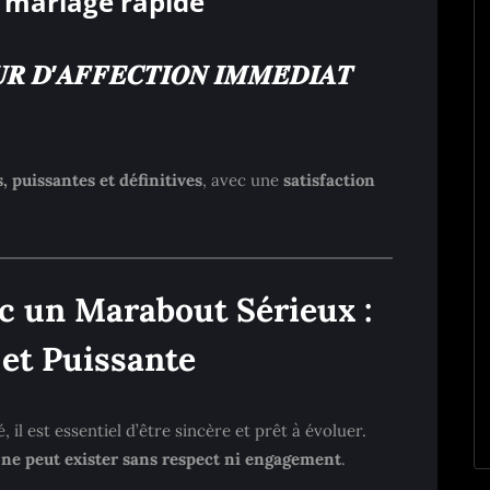
e mariage rapide
’𝑨𝑭𝑭𝑬𝑪𝑻𝑰𝑶𝑵 𝑰𝑴𝑴𝑬́𝑫𝑰𝑨𝑻
, puissantes et définitives
, avec une
satisfaction
c un Marabout Sérieux :
 et Puissante
, il est essentiel d’être sincère et prêt à évoluer.
 ne peut exister sans respect ni engagement
.