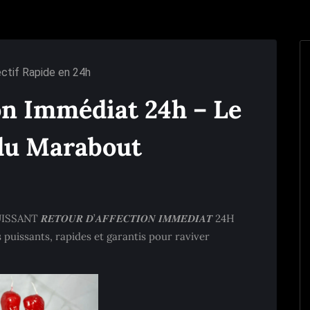
ctif Rapide en 24h
on Immédiat 24h – Le
 du Marabout
𝑹𝑬𝑻𝑶𝑼𝑹 𝑫’𝑨𝑭𝑭𝑬𝑪𝑻𝑰𝑶𝑵 𝑰𝑴𝑴𝑬́𝑫𝑰𝑨𝑻 24H
puissants, rapides et garantis pour raviver