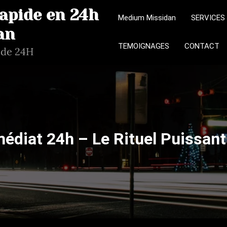
Rapide en 24h
Medium Missidan
SERVICES
an
TEMOIGNAGES
CONTACT
ide 24H
médiat 24h – Le Rituel Puissan