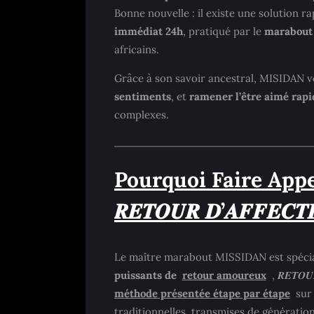
Bonne nouvelle : il existe une solution r
immédiat 24h
, pratiqué par le
marabout
africains.
Grâce à son savoir ancestral, MISIDAN v
sentiments
, et
ramener l’être aimé rap
complexes.
Pourquoi Faire App
𝑹𝑬𝑻𝑶𝑼𝑹 𝑫’𝑨𝑭𝑭𝑬𝑪𝑻
Le maître marabout MISSIDAN est spécia
puissants de
retour amoureux
, 𝑹𝑬𝑻𝑶𝑼
méthode présentée étape par étape
sur 
traditionnelles, transmises de génération