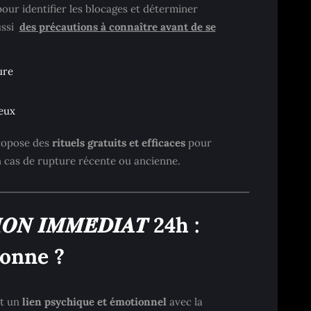
 pour identifier les blocages et déterminer
ussi
des précautions à connaître avant de se
ure
eux
ropose des
rituels gratuits et efficaces
pour
 cas de rupture récente ou ancienne.
𝑰𝑶𝑵 𝑰𝑴𝑴𝑬́𝑫𝑰𝑨𝑻 24h :
onne ?
nt un
lien psychique et émotionnel
avec la