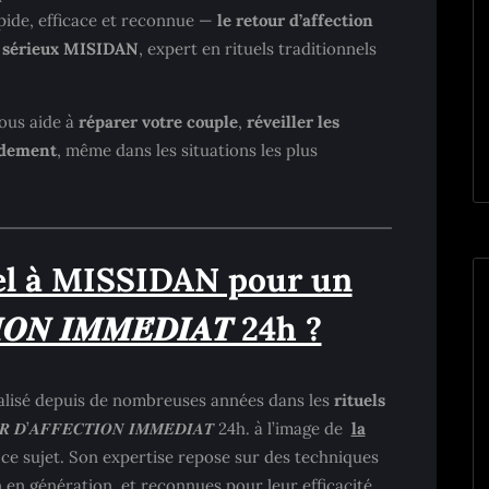
apide, efficace et reconnue —
le retour d’affection
 sérieux MISIDAN
, expert en rituels traditionnels
ous aide à
réparer votre couple
,
réveiller les
idement
, même dans les situations les plus
el à MISSIDAN pour un
𝑰𝑶𝑵 𝑰𝑴𝑴𝑬́𝑫𝑰𝑨𝑻 24h ?
lisé depuis de nombreuses années dans les
rituels
𝑹 𝑫’𝑨𝑭𝑭𝑬𝑪𝑻𝑰𝑶𝑵 𝑰𝑴𝑴𝑬́𝑫𝑰𝑨𝑻 24h. à l’image de
la
ce sujet. Son expertise repose sur des techniques
 en génération, et reconnues pour leur efficacité.